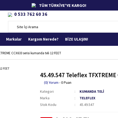
TÜM TÜRKİYE'YE KARGO!
0 533 762 60 36
Markalar
Kargom Nerede?
BİZE ULAŞIN!
FXTREME CCX633 serisi kumanda teli 12 FEET
45.49.547 Teleflex TFXTREME 
(0) Yorum
- 0 Puan
Kategori
KUMANDA TELİ
Marka
TELEFLEX
Stok Kodu
45.49.547