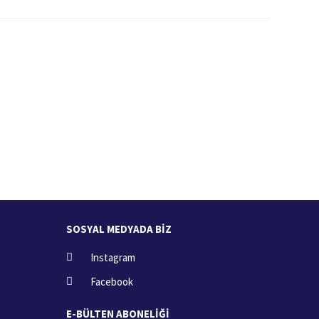
İade İşlemi
zde
15 Gün içerisinde iade talebi
SOSYAL MEDYADA BİZ
Instagram
Facebook
E-BÜLTEN ABONELİĞİ