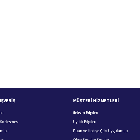
 yetersiz gördüğünüz noktaları öneri formunu kullanarak tarafımıza iletebilirsiniz.
Bu ürüne ilk yorumu siz yapın!
Yorum Yaz
100 Güvenli Alışveriş
Ücretsiz Kargo
256 bit SSL sertifikası
400 TL ve üzeri alışverişlerini
IŞVERİŞ
MÜŞTERİ HİZMETLERİ
eri
İletişim Bilgileri
Gönder
ş Sözleşmesi
Üyelik Bilgileri
mleri
Puan ve Hediye Çeki Uygulaması
eri
Sıkça Sorulan Sorular