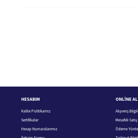
Bu ürünün fiyat bilgisi, resim, ürün açıklamalarında ve diğer konularda
Görüş ve önerileriniz için teşekkür ederiz.
Ürün resmi kalitesiz, bozuk veya görüntülenemiyor.
Ürün açıklamasında eksik bilgiler bulunuyor.
Ürün bilgilerinde hatalar bulunuyor.
Hızlı Kargo Hizmeti
%
Ürün fiyatı diğer sitelerden daha pahalı.
Türkiye'nin her yerine hızlı kargo
Bu ürüne benzer farklı alternatifler olmalı.
HESABIM
ONLİNE AL
Kalite Politikamız
Alışveriş Bilgil
Sertifikalar
Mesafeli Satı
Hesap Numaralarımız
Ödeme Yönte
İletişim Formu
Teslimat Bilgil