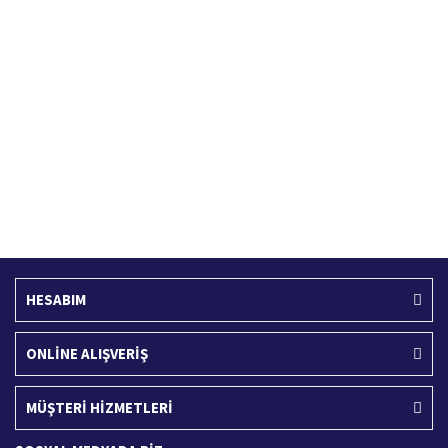
Hızlı Kargo Hizmeti
%100 Güvenli Alışveriş
Türkiye'nin her yerine hızlı kargo
256 bit SSL sertifikası
Ücretsiz Kargo
İade İşlemi
400 TL ve üzeri alışverişlerinizde
15 Gün içerisinde iade talebi
HESABIM
ONLİNE ALIŞVERİŞ
MÜŞTERİ HİZMETLERİ