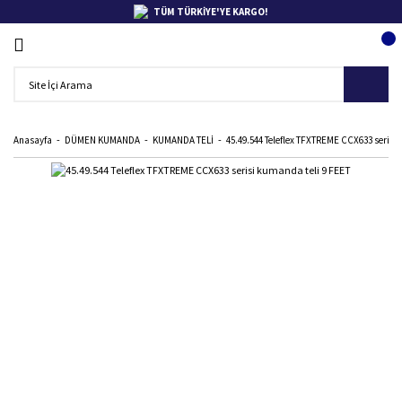
TÜM TÜRKİYE'YE KARGO!
Anasayfa
DÜMEN KUMANDA
KUMANDA TELİ
45.49.544 Teleflex TFXTREME CCX633 serisi