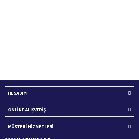
Hızlı Kargo Hizmeti
%100 Güvenli Alışveriş
Türkiye'nin her yerine hızlı kargo
256 bit SSL sertifikası
Ücretsiz Kargo
İade İşlemi
400 TL ve üzeri alışverişlerinizde
15 Gün içerisinde iade talebi
HESABIM
ONLİNE ALIŞVERİŞ
MÜŞTERİ HİZMETLERİ