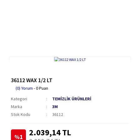
36112 WAX 1/2 LT
(0) Yorum
- 0 Puan
Kategori
TEMİZLİK ÜRÜNLERİ
Marka
3M
Stok Kodu
36112
2.039,14 TL
%1