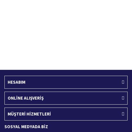
Hızlı Kargo Hizmeti
%100 Güvenli Alışveriş
Türkiye'nin her yerine hızlı kargo
256 bit SSL sertifikası
Ücretsiz Kargo
İade İşlemi
400 TL ve üzeri alışverişlerinizde
15 Gün içerisinde iade talebi
HESABIM
ONLİNE ALIŞVERİŞ
MÜŞTERİ HİZMETLERİ
SOSYAL MEDYADA BİZ