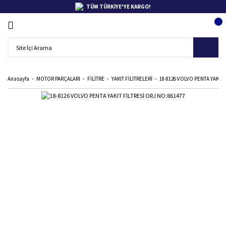
TÜM TÜRKİYE'YE KARGO!
Anasayfa
MOTOR PARÇALARI
FİLİTRE
YAKIT FİLİTRELERİ
18-8126 VOLVO PENTA YAKIT 