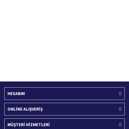
Hızlı Kargo Hizmeti
%100 Güvenli Alışveriş
Türkiye'nin her yerine hızlı kargo
256 bit SSL sertifikası
Ücretsiz Kargo
İade İşlemi
400 TL ve üzeri alışverişlerinizde
15 Gün içerisinde iade talebi
HESABIM
ONLİNE ALIŞVERİŞ
MÜŞTERİ HİZMETLERİ