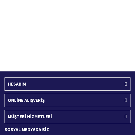
Hızlı Kargo Hizmeti
%100 Güvenli Alışveriş
Türkiye'nin her yerine hızlı kargo
256 bit SSL sertifikası
Ücretsiz Kargo
İade İşlemi
400 TL ve üzeri alışverişlerinizde
15 Gün içerisinde iade talebi
HESABIM
ONLİNE ALIŞVERİŞ
MÜŞTERİ HİZMETLERİ
SOSYAL MEDYADA BİZ