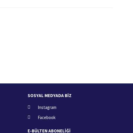
İade İşlemi
zde
15 Gün içerisinde iade talebi
SOSYAL MEDYADA BİZ
Instagram
Facebook
E-BÜLTEN ABONELİĞİ