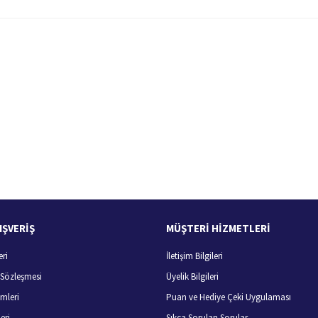
 yetersiz gördüğünüz noktaları öneri formunu kullanarak tarafımıza iletebilirsiniz.
Bu ürüne ilk yorumu siz yapın!
Yorum Yaz
100 Güvenli Alışveriş
Ücretsiz Kargo
256 bit SSL sertifikası
400 TL ve üzeri alışverişlerini
IŞVERİŞ
MÜŞTERİ HİZMETLERİ
eri
İletişim Bilgileri
Gönder
ş Sözleşmesi
Üyelik Bilgileri
mleri
Puan ve Hediye Çeki Uygulaması
eri
Sıkça Sorulan Sorular