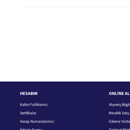
Bu ürünün fiyat bilgisi, resim, ürün açıklamalarında ve diğer konularda
Görüş ve önerileriniz için teşekkür ederiz.
Ürün resmi kalitesiz, bozuk veya görüntülenemiyor.
Ürün açıklamasında eksik bilgiler bulunuyor.
Ürün bilgilerinde hatalar bulunuyor.
Hızlı Kargo Hizmeti
%
Ürün fiyatı diğer sitelerden daha pahalı.
Türkiye'nin her yerine hızlı kargo
Bu ürüne benzer farklı alternatifler olmalı.
HESABIM
ONLİNE AL
Kalite Politikamız
Alışveriş Bilgil
Sertifikalar
Mesafeli Satı
Hesap Numaralarımız
Ödeme Yönte
İletişim Formu
Teslimat Bilgil