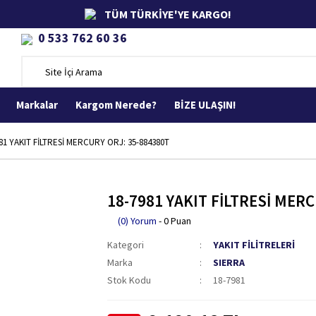
TÜM TÜRKİYE'YE KARGO!
0 533 762 60 36
Markalar
Kargom Nerede?
BİZE ULAŞIN!
81 YAKIT FİLTRESİ MERCURY ORJ: 35-884380T
18-7981 YAKIT FİLTRESİ MER
(0) Yorum
- 0 Puan
Kategori
YAKIT FİLİTRELERİ
Marka
SIERRA
Stok Kodu
18-7981