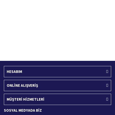
Hızlı Kargo Hizmeti
%100 Güvenli Alışveriş
Türkiye'nin her yerine hızlı kargo
256 bit SSL sertifikası
Ücretsiz Kargo
İade İşlemi
400 TL ve üzeri alışverişlerinizde
15 Gün içerisinde iade talebi
HESABIM
ONLİNE ALIŞVERİŞ
MÜŞTERİ HİZMETLERİ
SOSYAL MEDYADA BİZ