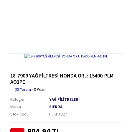
18-7909 YAĞ FİLTRESİ HONDA ORJ: 15400-PLM-
AO1PE
(0) Yorum
- 0 Puan
Kategori
YAĞ FİLİTRELERİ
Marka
SIERRA
Stok Kodu
HJKPTU27
904,94 TL