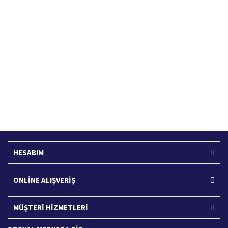
Hızlı Kargo Hizmeti
%100 Güvenli Alışveriş
Türkiye'nin her yerine hızlı kargo
256 bit SSL sertifikası
Ücretsiz Kargo
İade İşlemi
400 TL ve üzeri alışverişlerinizde
15 Gün içerisinde iade talebi
HESABIM
ONLİNE ALIŞVERİŞ
MÜŞTERİ HİZMETLERİ