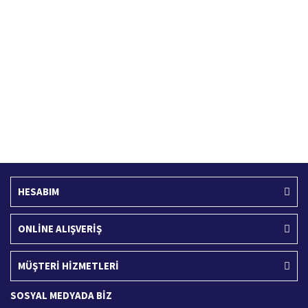
Hızlı Kargo Hizmeti
%100 Güvenli Alışveriş
Türkiye'nin her yerine hızlı kargo
256 bit SSL sertifikası
Ücretsiz Kargo
İade İşlemi
400 TL ve üzeri alışverişlerinizde
15 Gün içerisinde iade talebi
HESABIM
ONLİNE ALIŞVERİŞ
MÜŞTERİ HİZMETLERİ
SOSYAL MEDYADA BİZ