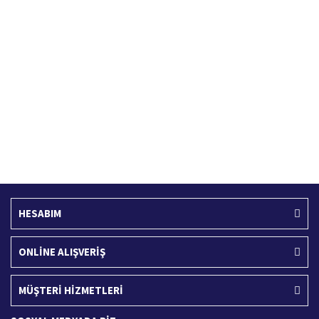
Hızlı Kargo Hizmeti
%100 Güvenli Alışveriş
Türkiye'nin her yerine hızlı kargo
256 bit SSL sertifikası
Ücretsiz Kargo
İade İşlemi
400 TL ve üzeri alışverişlerinizde
15 Gün içerisinde iade talebi
HESABIM
ONLİNE ALIŞVERİŞ
MÜŞTERİ HİZMETLERİ