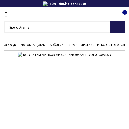
TÜM TÜRKİYE'YE KARGO!
Anasayfa
MOTOR PARÇALARI
SOĞUTMA
18-7702 TEMP SENSÖR MERCRUISER 805223T , 