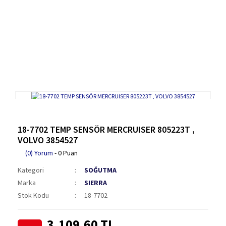
18-7702 TEMP SENSÖR MERCRUISER 805223T ,
VOLVO 3854527
(0) Yorum
- 0 Puan
Kategori
SOĞUTMA
Marka
SIERRA
Stok Kodu
18-7702
3.109,60 TL