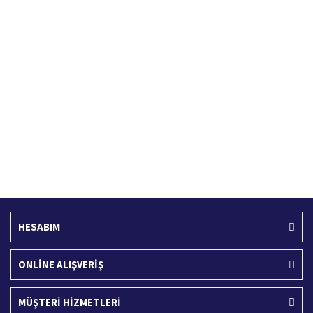
Hızlı Kargo Hizmeti
%100 Güvenli Alışveriş
Türkiye'nin her yerine hızlı kargo
256 bit SSL sertifikası
Ücretsiz Kargo
İade İşlemi
400 TL ve üzeri alışverişlerinizde
15 Gün içerisinde iade talebi
HESABIM
ONLİNE ALIŞVERİŞ
MÜŞTERİ HİZMETLERİ