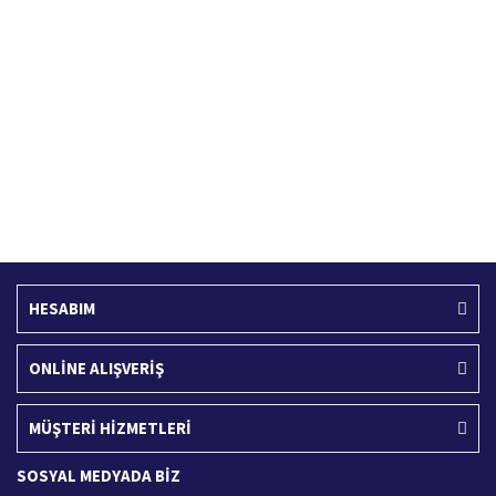
Hızlı Kargo Hizmeti
%100 Güvenli Alışveriş
Türkiye'nin her yerine hızlı kargo
256 bit SSL sertifikası
Ücretsiz Kargo
İade İşlemi
400 TL ve üzeri alışverişlerinizde
15 Gün içerisinde iade talebi
HESABIM
ONLİNE ALIŞVERİŞ
MÜŞTERİ HİZMETLERİ
SOSYAL MEDYADA BİZ