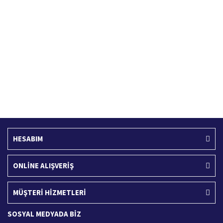
Hızlı Kargo Hizmeti
%100 Güvenli Alışveriş
Türkiye'nin her yerine hızlı kargo
256 bit SSL sertifikası
Ücretsiz Kargo
İade İşlemi
400 TL ve üzeri alışverişlerinizde
15 Gün içerisinde iade talebi
HESABIM
ONLİNE ALIŞVERİŞ
MÜŞTERİ HİZMETLERİ
SOSYAL MEDYADA BİZ