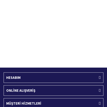
Hızlı Kargo Hizmeti
%100 Güvenli Alışveriş
Türkiye'nin her yerine hızlı kargo
256 bit SSL sertifikası
Ücretsiz Kargo
İade İşlemi
400 TL ve üzeri alışverişlerinizde
15 Gün içerisinde iade talebi
HESABIM
ONLİNE ALIŞVERİŞ
MÜŞTERİ HİZMETLERİ