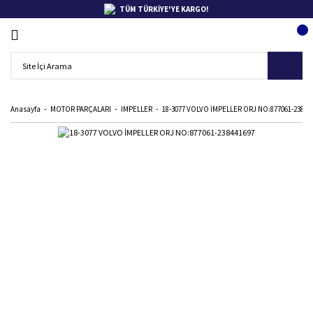
TÜM TÜRKİYE'YE KARGO!
Anasayfa
MOTOR PARÇALARI
IMPELLER
18-3077 VOLVO İMPELLER ORJ NO:877061-23844