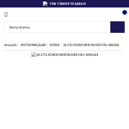
TÜM TÜRKİYE'YE KARGO!
Anasayfa
MOTOR PARÇALARI
KÖRÜK
18-2751 KÖRÜK MERCRUISER ORJ: 60932A4