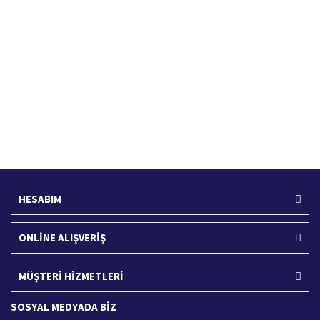
Hızlı Kargo Hizmeti
%100 Güvenli Alışveriş
Türkiye'nin her yerine hızlı kargo
256 bit SSL sertifikası
Ücretsiz Kargo
İade İşlemi
400 TL ve üzeri alışverişlerinizde
15 Gün içerisinde iade talebi
HESABIM
ONLİNE ALIŞVERİŞ
MÜŞTERİ HİZMETLERİ
SOSYAL MEDYADA BİZ