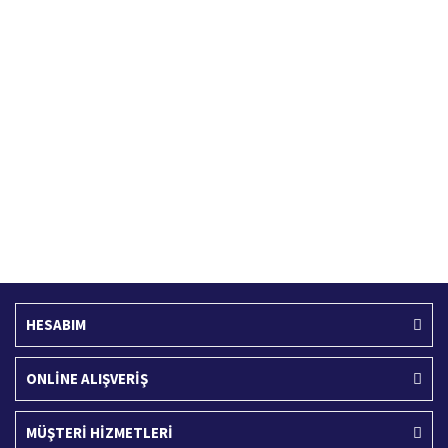
Hızlı Kargo Hizmeti
%100 Güvenli Alışveriş
Türkiye'nin her yerine hızlı kargo
256 bit SSL sertifikası
Ücretsiz Kargo
İade İşlemi
400 TL ve üzeri alışverişlerinizde
15 Gün içerisinde iade talebi
HESABIM
ONLİNE ALIŞVERİŞ
MÜŞTERİ HİZMETLERİ