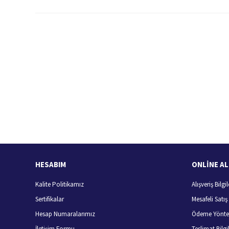
Bu ürünün fiyat bilgisi, resim, ürün açıklamalarında ve diğer konularda
Görüş ve önerileriniz için teşekkür ederiz.
Ürün resmi kalitesiz, bozuk veya görüntülenemiyor.
Ürün açıklamasında eksik bilgiler bulunuyor.
Ürün bilgilerinde hatalar bulunuyor.
Hızlı Kargo Hizmeti
%
Ürün fiyatı diğer sitelerden daha pahalı.
Türkiye'nin her yerine hızlı kargo
Bu ürüne benzer farklı alternatifler olmalı.
HESABIM
ONLİNE AL
Kalite Politikamız
Alışveriş Bilgil
Sertifikalar
Mesafeli Satı
Hesap Numaralarımız
Ödeme Yönte
İletişim Formu
Teslimat Bilgil