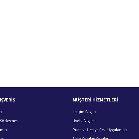
 yetersiz gördüğünüz noktaları öneri formunu kullanarak tarafımıza iletebilirsiniz.
Bu ürüne ilk yorumu siz yapın!
Yorum Yaz
100 Güvenli Alışveriş
Ücretsiz Kargo
256 bit SSL sertifikası
400 TL ve üzeri alışverişlerini
IŞVERİŞ
MÜŞTERİ HİZMETLERİ
eri
İletişim Bilgileri
Gönder
ş Sözleşmesi
Üyelik Bilgileri
mleri
Puan ve Hediye Çeki Uygulaması
eri
Sıkça Sorulan Sorular