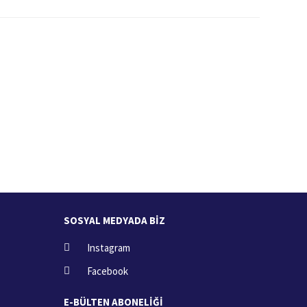
İade İşlemi
zde
15 Gün içerisinde iade talebi
SOSYAL MEDYADA BİZ
Instagram
Facebook
E-BÜLTEN ABONELİĞİ