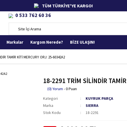
TÜM TÜRKİYE'YE KARGO!
0 533 762 60 36
Markalar
Kargom Nerede?
BİZE ULAŞIN!
İNDİR TAMİR KİTİ MERCURY ORJ: 25-60342A2
18-2291 TRİM SİLİNDİR TAMİR
(0) Yorum
- 0 Puan
Kategori
KUYRUK PARÇA
Marka
SIERRA
Stok Kodu
18-2291