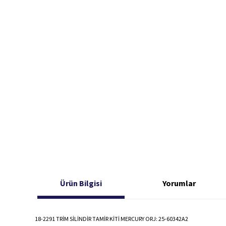
Ürün Bilgisi
Yorumlar
18-2291 TRİM SİLİNDİR TAMİR KİTİ MERCURY ORJ: 25-60342A2