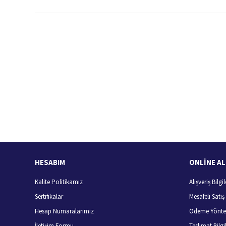
Bu ürünün fiyat bilgisi, resim, ürün açıklamalarında ve diğer konularda
Görüş ve önerileriniz için teşekkür ederiz.
Ürün resmi kalitesiz, bozuk veya görüntülenemiyor.
Ürün açıklamasında eksik bilgiler bulunuyor.
Ürün bilgilerinde hatalar bulunuyor.
Hızlı Kargo Hizmeti
%
Ürün fiyatı diğer sitelerden daha pahalı.
Türkiye'nin her yerine hızlı kargo
Bu ürüne benzer farklı alternatifler olmalı.
HESABIM
ONLİNE AL
Kalite Politikamız
Alışveriş Bilgil
Sertifikalar
Mesafeli Satı
Hesap Numaralarımız
Ödeme Yönte
İletişim Formu
Teslimat Bilgil