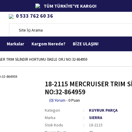
TÜM TÜRKİYE'YE KARGO!
0 533 762 60 36
Markalar
Kargom Nerede?
BİZE ULAŞIN!
SER TRIM SİLİNDİR HORTUMU İSKELE ORJ NO:32-864959
18-2115 MERCRUISER TRIM S
NO:32-864959
(0) Yorum
- 0 Puan
Kategori
KUYRUK PARÇA
Marka
SIERRA
Stok Kodu
18-2115