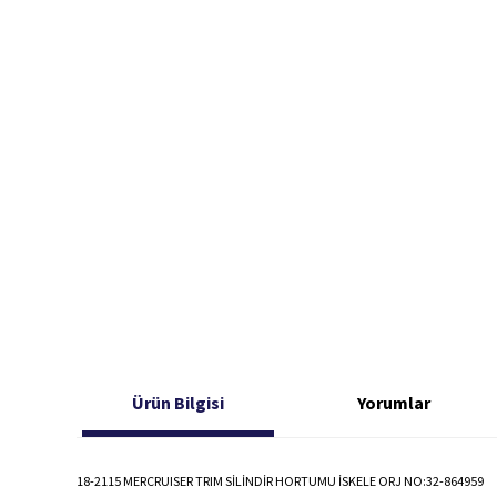
Ürün Bilgisi
Yorumlar
18-2115 MERCRUISER TRIM SİLİNDİR HORTUMU İSKELE ORJ NO:32-864959