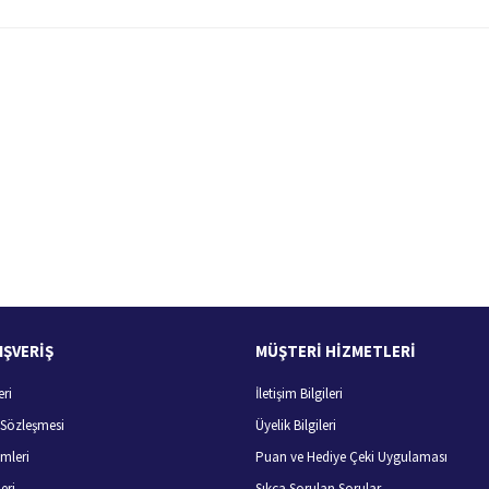
 yetersiz gördüğünüz noktaları öneri formunu kullanarak tarafımıza iletebilirsiniz.
Bu ürüne ilk yorumu siz yapın!
Yorum Yaz
100 Güvenli Alışveriş
Ücretsiz Kargo
256 bit SSL sertifikası
400 TL ve üzeri alışverişlerini
IŞVERİŞ
MÜŞTERİ HİZMETLERİ
eri
İletişim Bilgileri
Gönder
ş Sözleşmesi
Üyelik Bilgileri
mleri
Puan ve Hediye Çeki Uygulaması
eri
Sıkça Sorulan Sorular