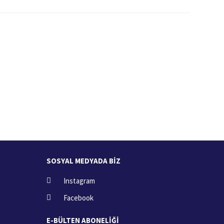
İade İşlemi
zde
15 Gün içerisinde iade talebi
SOSYAL MEDYADA BİZ
Instagram
Facebook
E-BÜLTEN ABONELİĞİ