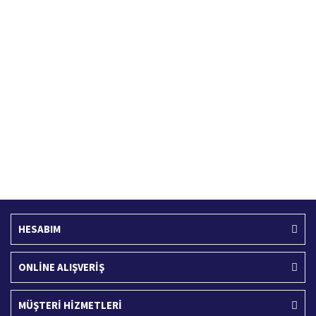
Hızlı Kargo Hizmeti
%100 Güvenli Alışveriş
Türkiye'nin her yerine hızlı kargo
256 bit SSL sertifikası
Ücretsiz Kargo
İade İşlemi
400 TL ve üzeri alışverişlerinizde
15 Gün içerisinde iade talebi
HESABIM
ONLİNE ALIŞVERİŞ
MÜŞTERİ HİZMETLERİ