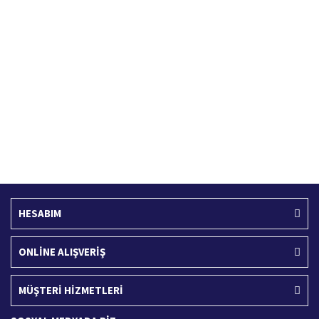
Hızlı Kargo Hizmeti
%100 Güvenli Alışveriş
Türkiye'nin her yerine hızlı kargo
256 bit SSL sertifikası
Ücretsiz Kargo
İade İşlemi
400 TL ve üzeri alışverişlerinizde
15 Gün içerisinde iade talebi
HESABIM
ONLİNE ALIŞVERİŞ
MÜŞTERİ HİZMETLERİ