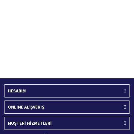
Hızlı Kargo Hizmeti
%100 Güvenli Alışveriş
Türkiye'nin her yerine hızlı kargo
256 bit SSL sertifikası
Ücretsiz Kargo
İade İşlemi
400 TL ve üzeri alışverişlerinizde
15 Gün içerisinde iade talebi
HESABIM
ONLİNE ALIŞVERİŞ
MÜŞTERİ HİZMETLERİ