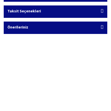
Taksit Seçenekleri
Önerileriniz
Hızlı Kargo Hizmeti
%100 Güvenli Alışveriş
Türkiye'nin her yerine hızlı kargo
256 bit SSL sertifikası