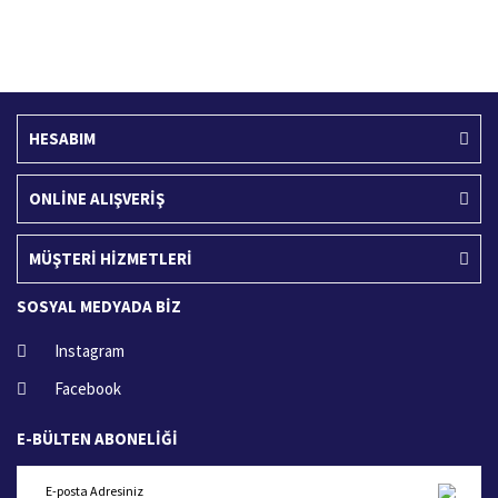
Ücretsiz Kargo
İade İşlemi
400 TL ve üzeri alışverişlerinizde
15 Gün içerisinde iade talebi
HESABIM
ONLİNE ALIŞVERİŞ
MÜŞTERİ HİZMETLERİ
SOSYAL MEDYADA BİZ
Instagram
Facebook
E-BÜLTEN ABONELİĞİ