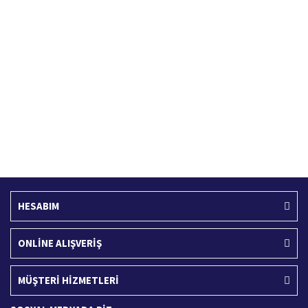
Hızlı Kargo Hizmeti
%100 Güvenli Alışveriş
Türkiye'nin her yerine hızlı kargo
256 bit SSL sertifikası
Ücretsiz Kargo
İade İşlemi
400 TL ve üzeri alışverişlerinizde
15 Gün içerisinde iade talebi
HESABIM
ONLİNE ALIŞVERİŞ
MÜŞTERİ HİZMETLERİ