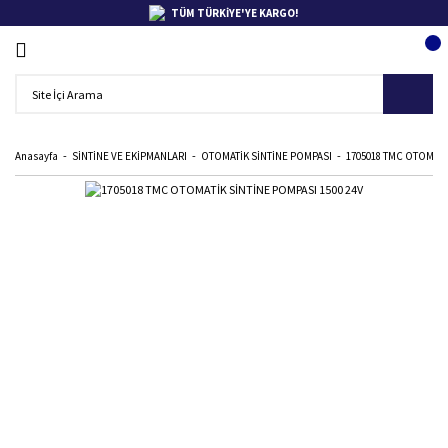
TÜM TÜRKİYE'YE KARGO!
Anasayfa
SİNTİNE VE EKİPMANLARI
OTOMATİK SİNTİNE POMPASI
1705018 TMC OTOMATİ