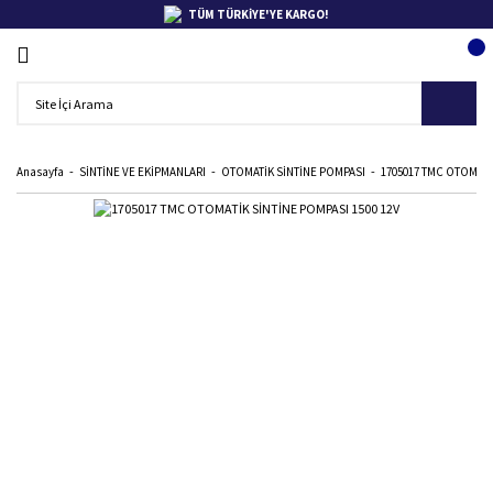
TÜM TÜRKİYE'YE KARGO!
Anasayfa
SİNTİNE VE EKİPMANLARI
OTOMATİK SİNTİNE POMPASI
1705017 TMC OTOMATİ