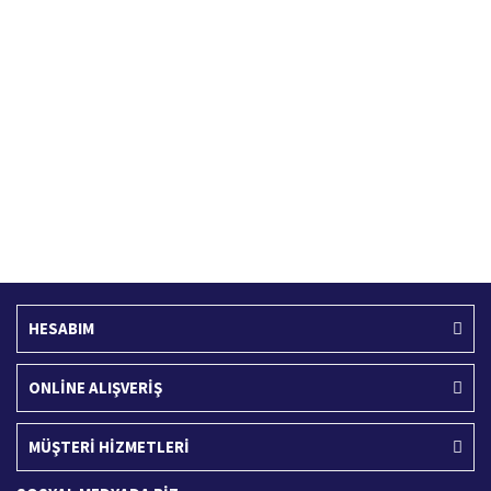
Hızlı Kargo Hizmeti
%100 Güvenli Alışveriş
Türkiye'nin her yerine hızlı kargo
256 bit SSL sertifikası
Ücretsiz Kargo
İade İşlemi
400 TL ve üzeri alışverişlerinizde
15 Gün içerisinde iade talebi
HESABIM
ONLİNE ALIŞVERİŞ
MÜŞTERİ HİZMETLERİ