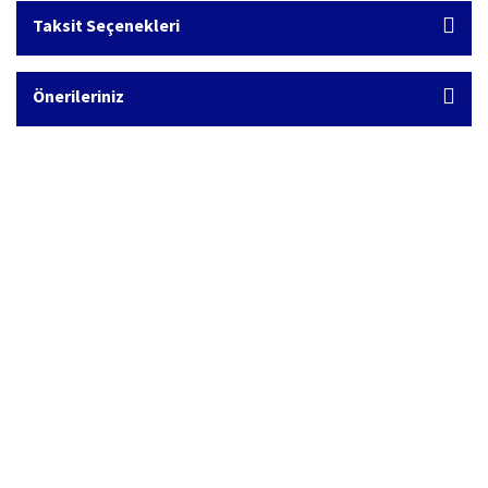
Taksit Seçenekleri
Önerileriniz
Hızlı Kargo Hizmeti
%100 Güvenli Alışveriş
Türkiye'nin her yerine hızlı kargo
256 bit SSL sertifikası
Ücretsiz Kargo
İade İşlemi