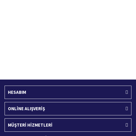
Hızlı Kargo Hizmeti
%100 Güvenli Alışveriş
Türkiye'nin her yerine hızlı kargo
256 bit SSL sertifikası
Ücretsiz Kargo
İade İşlemi
400 TL ve üzeri alışverişlerinizde
15 Gün içerisinde iade talebi
HESABIM
ONLİNE ALIŞVERİŞ
MÜŞTERİ HİZMETLERİ